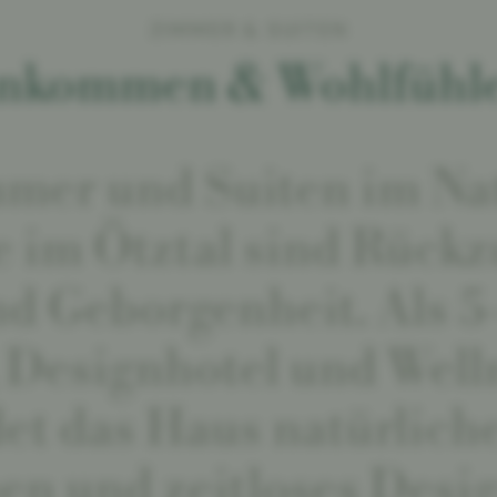
ZIMMER & SUITEN
nkommen & Wohlfühl
mer und Suiten im Na
 im Ötztal sind Rückz
d Geborgenheit. Als 5
 Designhotel und Well
det das Haus natürliche
en und zeitloses Desi