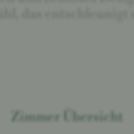
l, das entschleunigt 
Zimmer Übersicht