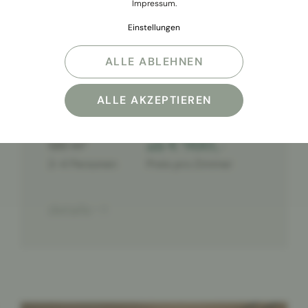
Impressum
.
Einstellungen
ALLE ABLEHNEN
Spa Suite Deluxe
ALLE AKZEPTIEREN
ab € 980,-
120 m²
2-4 Personen
Preis pro Zimmer
details