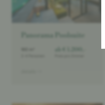
Panorama Poolsuite
ab € 1.200,-
160 m²
2-4 Personen
Preis pro Zimmer
details