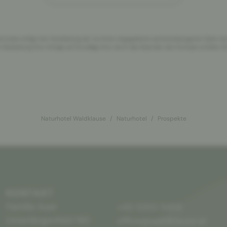
rmulars erfolgt eine Verarbeitung der von Ihnen eingegebenen personenbezogenen Daten du
Bearbeitung Ihrer Anfrage auf Grundlage Ihrer durch das Absenden des Formulars erteilten Ein
Naturhotel Waldklause
Naturhotel
Prospekte
KONTAKT
Familie Auer
+43 5253 5455
Unterlängenfeld 190
office@waldklause.at