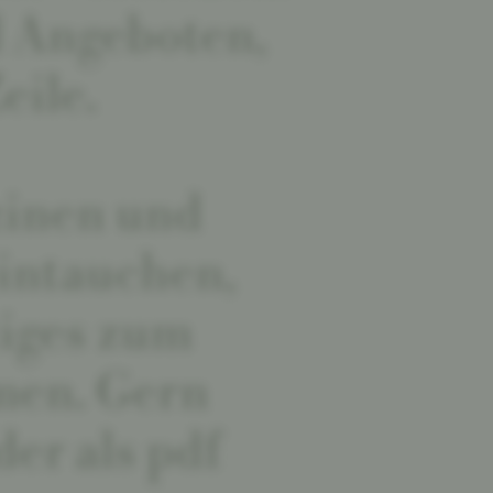
d Angeboten,
eile.
zinen und
eintauchen,
tiges zum
men. Gern
er als pdf