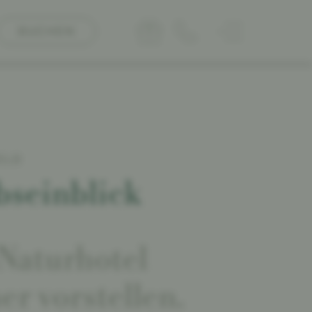
BUCHEN
ELD
bseinblick
Naturhotel
r vorstellen.