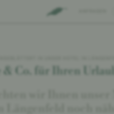
ANFRAGEN
INGEBLÄTTERT IN UNSER HOTEL IN LÄNGENF
 & Co. für Ihren Urlau
hten wir Ihnen unser 
n Längenfeld noch nähe