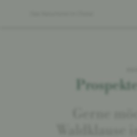
Das Naturhotel im Ötztal
RE
Prospekte
Gerne möc
Waldklause i