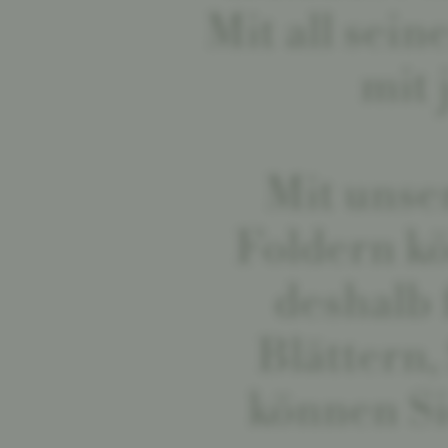
Mit all sei
mit 
Mit unse
Foldern kö
deshalb 
Blättern
können Si