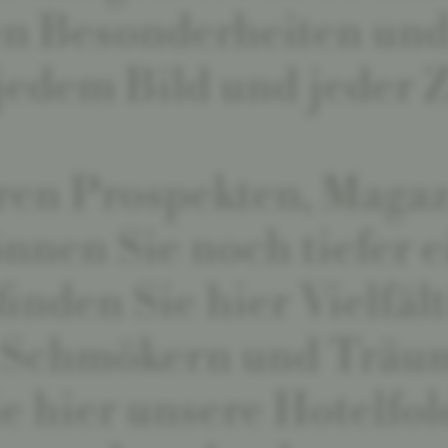
nen Besonderheiten un
jedem Bild und jeder Z
ren Prospekten, Maga
nnen Sie noch tiefer 
finden Sie hier Vielfäl
, Schmökern und Träu
e hier unsere Hotelfold