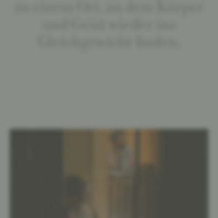
zu einem Ort, an dem Körper
und Geist wieder ins
Gleichgewicht finden.