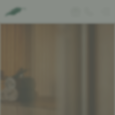
Naturhotel
Wohnen
Genuss
NaturSpa