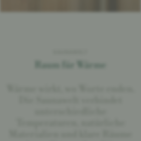
NaturSpa
Pools
Saunawelt & Ruheräume
Massagen & Anwendungen
SAUNAWELT
Yoga & Mediation
Raum für Wärme
Fitness & Bewegung
Best Alpine Wellness Hotels
Wärme wirkt, wo Worte enden.
Die Saunawelt verbindet
unterschiedliche
Erlebnis
Temperaturen, natürliche
Materialien und klare Räume