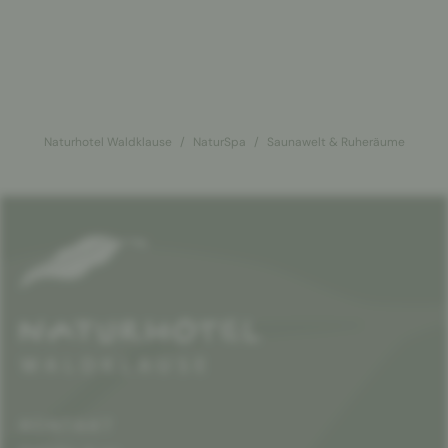
Naturhotel Waldklause
NaturSpa
Saunawelt & Ruheräume
KONTAKT