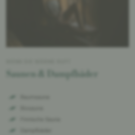
WENN DIE WÄRME RUFT
Saunen & Dampfbäder
Baumsauna
Biosauna
Finnische Sauna
Dampfbäder