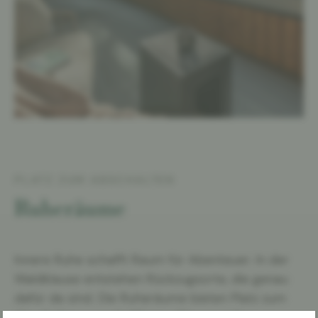
PLATZ ZUM ABSCHALTEN
Ruheräume
Innere Ruhe schafft Raum für Abenteuer. In der
Waldklause entstehen Rückzugsorte, die genau
dafür da sind. Die Ruheräume bieten Platz zum
Abschalten – nach Wärme, Wasser oder