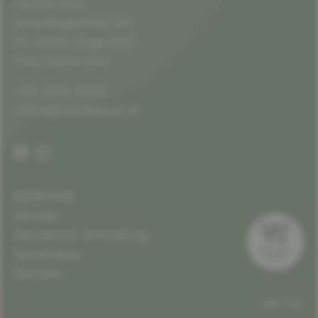
Familie Auer
Unterlängenfeld 190
AT-6444 Längenfeld
Tirol, Österreich
+43 5253 5455
office@waldklause.at
SERVICE
Anreise
Newsletter Anmeldung
Gutscheine
Karriere
DE
EN