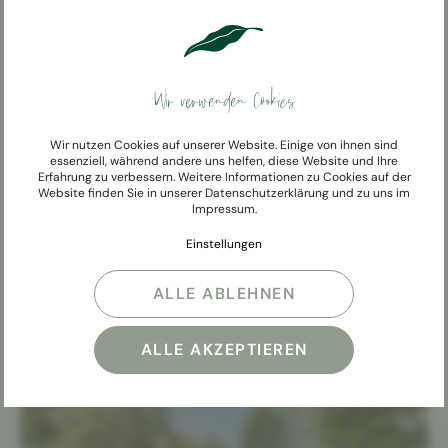
Bewegung. Wasserbetten und ruhige
Liegeflächen laden zum Loslassen ein, der Garten
zum Lesen, Plaudern oder Verweilen.
Wir verwenden Cookies
Der Raum der Stille mit offenem Kaminfeuer und
Wir nutzen Cookies auf unserer Website. Einige von ihnen sind
kleiner Bibliothek schafft einen geschützten Ort
essenziell, während andere uns helfen, diese Website und Ihre
Erfahrung zu verbessern. Weitere Informationen zu Cookies auf der
zum Zurücklehnen und Innehalten.
Website finden Sie in unserer
Datenschutzerklärung
und zu uns im
Impressum
.
Einstellungen
ALLE ABLEHNEN
ALLE AKZEPTIEREN