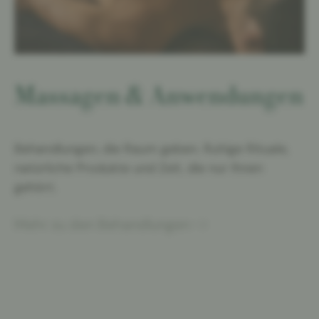
Massagen & Anwendungen
Behandlungen, die Raum geben. Ruhige Rituale,
natürliche Produkte und Zeit, die nur Ihnen
gehört.
Mehr zu den Behandlungen