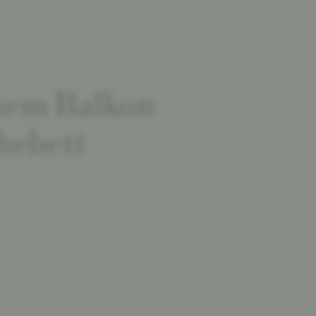
hem Balkon
hebett