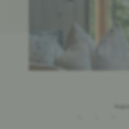
Augus
Mo
Di
Mi