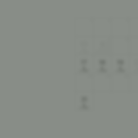
3
4
5
12
10
11
ab
550
€
17
18
19
ab
ab
ab
550
550
550
€
€
€
€
24
25
26
31
ab
550
€