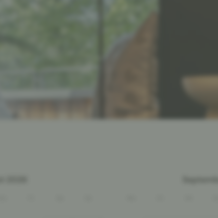
t 2026
Septemb
Do
Fr
Sa
So
Mo
Di
Mi
D