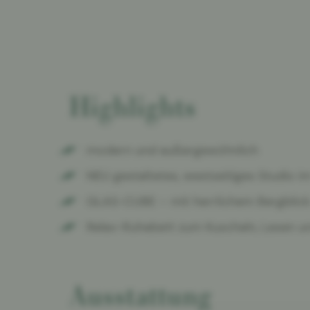
Highlights
modern und außergewöhnlich
NEU gestaltetes, westseitiges Studio i
GLAS-CUBE – mit herrlichem Bergblick
Relax-Ruhebett zum Kuscheln, Lesen u
Ausstattung