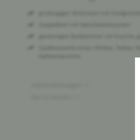
großzügiger Wohnraum mit Designmöb
Doppelbett mit Naturbettensystem
geräumiges Badezimmer mit Dusche, g
Quellwasserbrunnen, Minibar, Teebar, 
Kaffeemaschine
Inklusivleistungen
Gut zu wissen