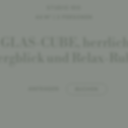
STUDIO 100
44 M² | 2 PERSONEN
t GLAS-CUBE, herrlic
ergblick und Relax-Ru
ANFRAGEN
BUCHEN