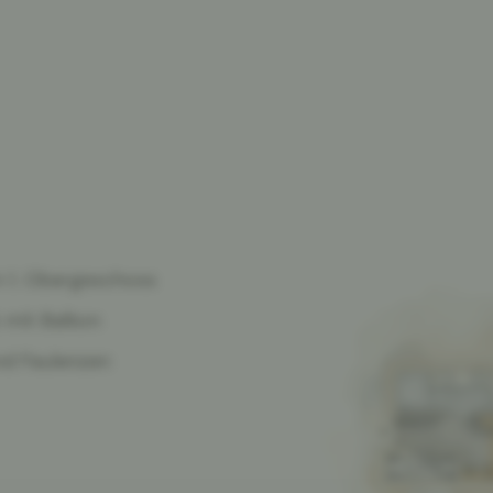
m 1. Obergeschoss
 mit Balkon
nd Faulenzen