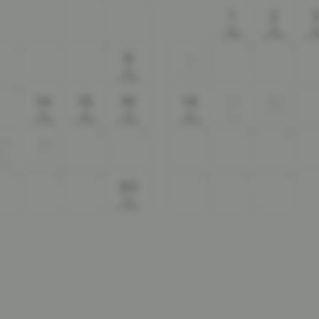
1
2
1
2
ab
ab
a
550
550
5
€
€
€
6
7
8
8
9
9
7
ab
550
€
13
14
15
16
14
15
16
ab
ab
ab
ab
ab
550
550
550
550
550
€
€
€
€
€
22
23
21
22
23
20
21
ab
550
27
28
29
28
29
30
30
ab
550
€