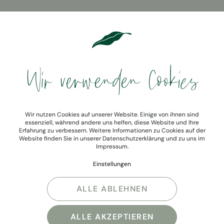
Wir verwenden Cookies
Wir nutzen Cookies auf unserer Website. Einige von ihnen sind
essenziell, während andere uns helfen, diese Website und Ihre
Erfahrung zu verbessern. Weitere Informationen zu Cookies auf der
Website finden Sie in unserer
Datenschutzerklärung
und zu uns im
Impressum
.
Einstellungen
ALLE ABLEHNEN
ALLE AKZEPTIEREN
er Suite