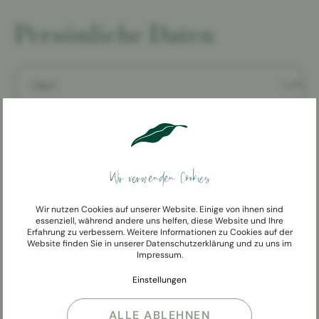
Persönliche Daten
Wir verwenden Cookies
Wir nutzen Cookies auf unserer Website. Einige von ihnen sind
essenziell, während andere uns helfen, diese Website und Ihre
Erfahrung zu verbessern. Weitere Informationen zu Cookies auf der
Website finden Sie in unserer
Datenschutzerklärung
und zu uns im
Impressum
.
Einstellungen
ALLE ABLEHNEN