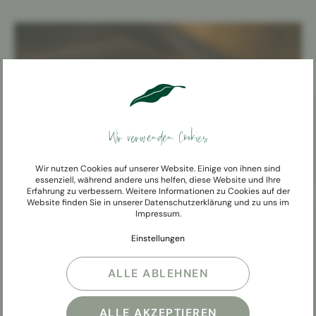
Wir verwenden Cookies
Wir nutzen Cookies auf unserer Website. Einige von ihnen sind
essenziell, während andere uns helfen, diese Website und Ihre
Erfahrung zu verbessern. Weitere Informationen zu Cookies auf der
Website finden Sie in unserer
Datenschutzerklärung
und zu uns im
Impressum
.
Einstellungen
ALLE ABLEHNEN
ALLE AKZEPTIEREN