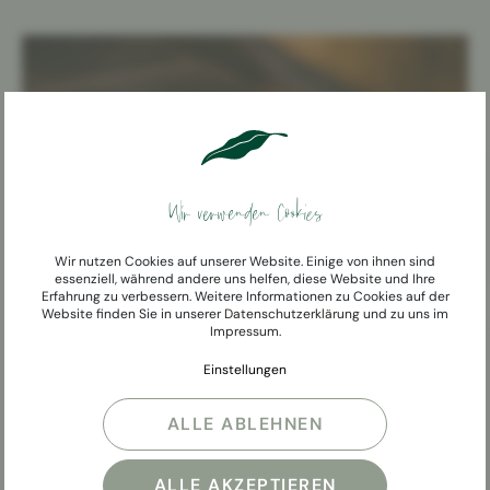
Wir verwenden Cookies
Wir nutzen Cookies auf unserer Website. Einige von ihnen sind
essenziell, während andere uns helfen, diese Website und Ihre
Erfahrung zu verbessern. Weitere Informationen zu Cookies auf der
Website finden Sie in unserer
Datenschutzerklärung
und zu uns im
Impressum
.
Einstellungen
ALLE ABLEHNEN
ALLE AKZEPTIEREN