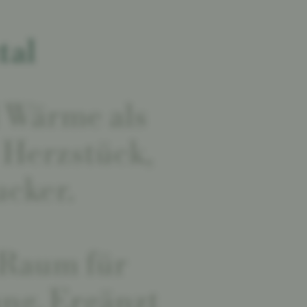
tal
d Wärme als
 Herzstück,
ucker.
 Raum für
ng. Ergänzt