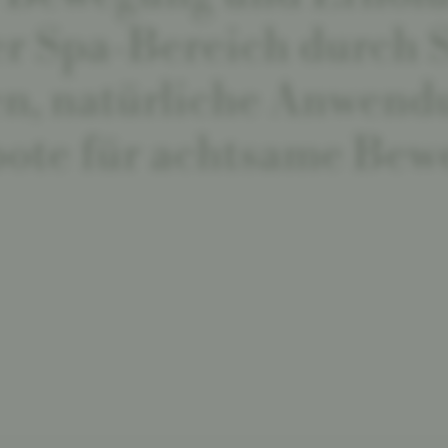
er Spa-Bereich durch 
n, natürliche Anwend
ote für achtsame Bew