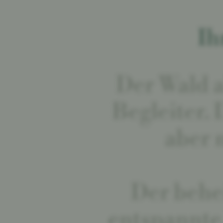
Ih
Der Wald a
Begleiter.
aber 
Der behe
entspannte