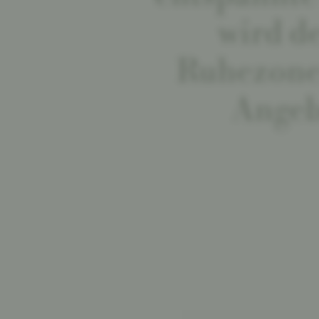
wird d
Ruhezone
Angeb