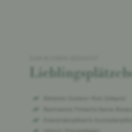
ZUM BLEIBEN GEDACHT
Lieblingsplätzc
Beheizter Outdoor-Pool, Solepool
Baumsauna, Finnische Sauna, Biosa
Kräuterdampfbad & Aromadampfb
Infrarot-Therapieliegen