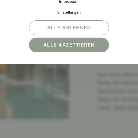
Impressum
.
Einstellungen
ALLE ABLEHNEN
ZWISCHEN W
Raum 
ALLE AKZEPTIEREN
Auf rund 1.800 
Ruhe. Ein behei
Ruhezonen und e
Raum für Erholu
Licht, Wald und 