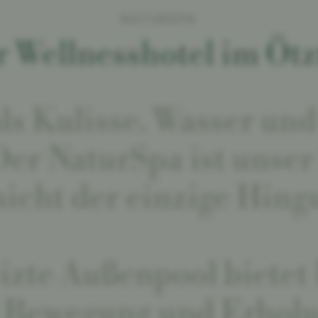
NATURSPA
r Wellnesshotel im Ötz
ls Kulisse. Wasser un
 Der NaturSpa ist unser
nicht der einzige Hing
izte Außenpool bietet
 Bewegung und Erholu