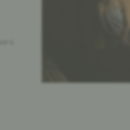
euer &