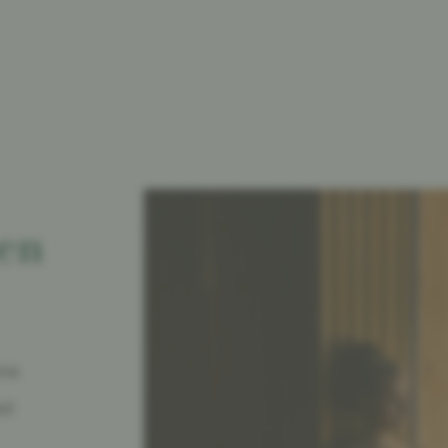
hen
una
ad