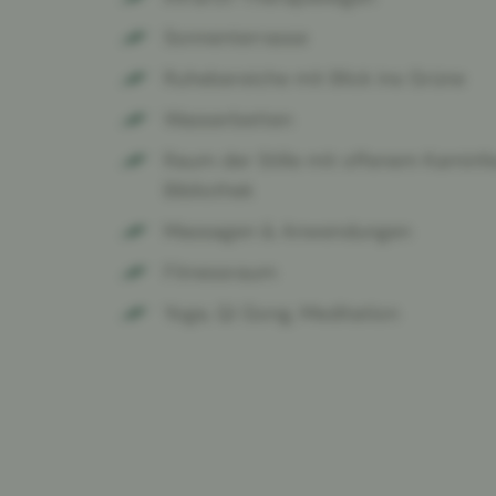
Sonnenterrasse
Ruhebereiche mit Blick ins Grüne
Wasserbetten
Raum der Stille mit offenem Kaminf
Bibliothek
Massagen & Anwendungen
Fitnessraum
Yoga, Qi Gong, Meditation