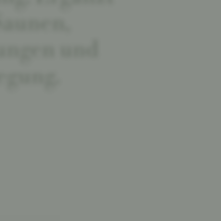
Saunen,
ungen und
egung.