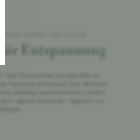
ASSER, WÄRME UND NATUR
für Entspannung
m² Spa-Fläche öffnet sich eine Welt der
zter Panorama-Außenpool, Sole-Whirlpool,
ine vielseitige Saunalandschaft schaffen
ng im eigenen Rhythmus – begleitet von
Bergluft.