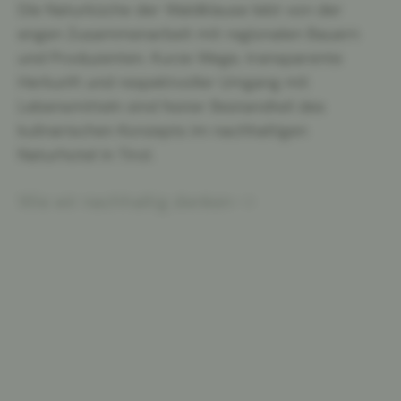
Die Naturküche der Waldklause lebt von der
engen Zusammenarbeit mit regionalen Bauern
und Produzenten. Kurze Wege, transparente
Herkunft und respektvoller Umgang mit
Lebensmitteln sind fester Bestandteil des
kulinarischen Konzepts im nachhaltigen
Naturhotel in Tirol.
Wie wir nachhaltig denken