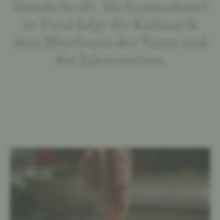
Handschrift. Als Genusshotel
in Tirol folgt die Kulinarik
dem Rhythmus der Natur und
der Jahreszeiten.