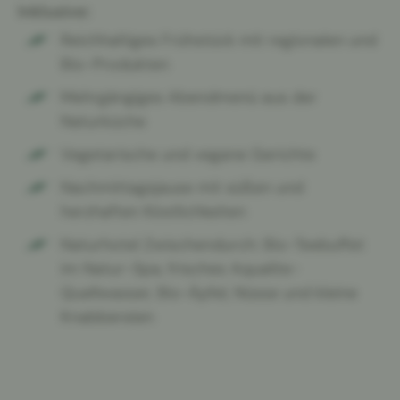
Inklusive:
Reichhaltiges Frühstück mit regionalen und
Bio-Produkten
Mehrgängiges Abendmenü aus der
Naturküche
Vegetarische und vegane Gerichte
Nachmittagsjause mit süßen und
herzhaften Köstlichkeiten
Naturhotel Zwischendurch: Bio-Teebuffet
im Natur-Spa, frisches Aqualite-
Quellwasser, Bio-Äpfel, Nüsse und kleine
Knabbereien