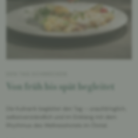
DEN TAG SCHMECKEN
Von früh bis spät begleitet
Die Kulinarik begleitet den Tag – unaufdringlich,
selbstverständlich und im Einklang mit dem
Rhythmus des Wellnesshotels im Ötztal.