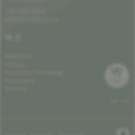
+43 5253 5455
office@waldklause.at
SERVICE
Anreise
Newsletter Anmeldung
Gutscheine
Karriere
DE
EN
Impressum
Datenschutz
Barrierefreiheit