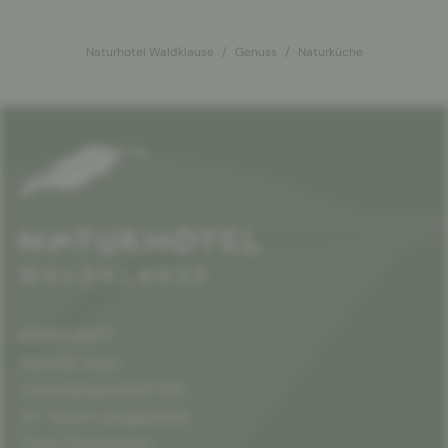
Naturhotel Waldklause
Genuss
Naturküche
KONTAKT
Familie Auer
Unterlängenfeld 190
AT-6444 Längenfeld
Tirol, Österreich