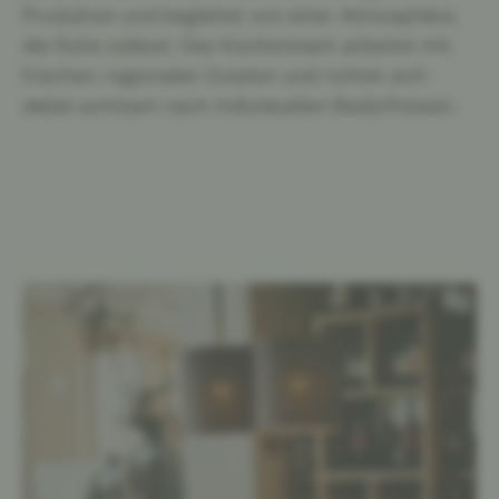
Produkten und begleitet von einer Atmosphäre,
die Ruhe zulässt. Das Küchenteam arbeitet mit
frischen, regionalen Zutaten und richtet sich
dabei achtsam nach individuellen Bedürfnissen.